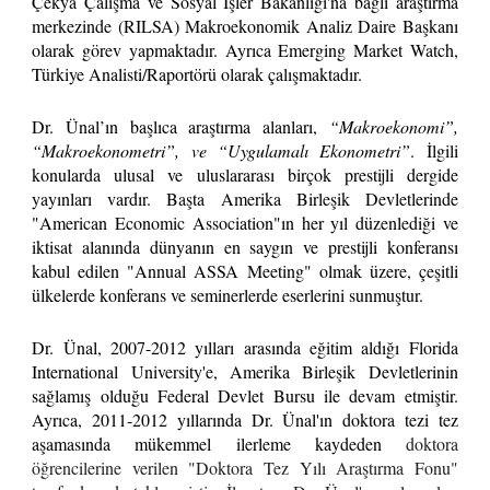
Çekya Çalışma ve Sosyal İşler Bakanlığı'na ba
ğlı
araştırma
merkezinde (RILSA) Makroekonomik Analiz Daire Başkanı
olarak görev yapmaktadır.
Ayrıca Emerging Market Watch,
Türkiye Analisti/Raportörü olarak çalışmaktadır.
Dr. Ünal’ın başlıca araştırma alanları,
“Makroekonomi”,
“Makroekonometri”, ve “Uygulamalı Ekonometri”
. İlgili
konularda ulusal ve uluslararası birçok prestijli dergide
yayınları vardır. Başta Amerika Birleşik Devletlerinde
"American Economic Association"ın her yıl düzenlediği ve
iktisat alanında dünyanın en saygın ve prestijli konferansı
kabul edilen "Annual ASSA Meeting" olmak üzere, çeşitli
ülkelerde konferans ve seminerlerde eserlerini sunmuştur.
Dr. Ünal, 2007-2012 yılları arasında eğ
itim al
d
ığı Florida
International University'e,
Amerika
Birleşik
Devletlerinin
sa
ğlamış olduğu
Federal Devlet Bursu ile devam etmi
şt
i
r.
Ayrıca
,
2011-2012 yıllarında Dr. Ünal'ın
d
oktora tezi tez
aşamasında mükemmel ilerleme kaydeden
doktora
öğrencilerine verilen "Doktora Tez Yılı Araştırma Fonu"