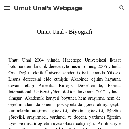
Umut Unal's Webpage
Skip to main content
Skip to navigation
Umut Ünal - Bi
y
ografi
Umut Ünal 2004 yılında Hacettepe Üniversitesi İktisat
bölümünden ikincilik derecesiyle mezun ol
mu
ş
,
2006 yılında
Orta Doğu Teknik Üniversitesinden iktisat alan
ında Yüksek
Lisans
derecesini elde
etmi
ştir. Akabinde
e
ğ
itim hayat
ı
na
devam etti
ğ
i
Amerika Birleşik Devletlerinde, Florida
International University’den
doktor ünvanını 2012 yılında
al
m
ış
t
ır
.
A
kademik kariyeri boyunca hem araştırma hem de
öğretim alanında önemli
pozisyonlarda görev almış;
çeşitli
kurumlarda araştırma görevlisi, öğretim görevlisi, öğretim
görevlisi, araştırmacı, yardımcı ve doçent, yardımcı öğretim
üyesi ve misafir öğretim üyesi olarak çalışmıştır
.
An itibariyle